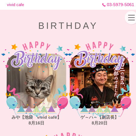
03-5979-5061
vivid cafe
BIRTHDAY
みや【池袋 vivid cafe】
ゲ～ハ～【副店長】
8月16日
8月20日