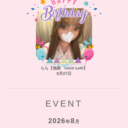
らら【池袋 vivid cafe】
8月27日
EVENT
2026
8
年
月