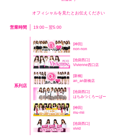
オフィシャルを見たとお伝えください
営業時間
19:00～翌5:00
[神田]
non-non
[池袋西口]
Vivienne西口店
[新橋]
an_an新橋店
系列店
[池袋西口]
はちみつくろーばー
[神田]
mu-mii
[池袋西口]
vivid