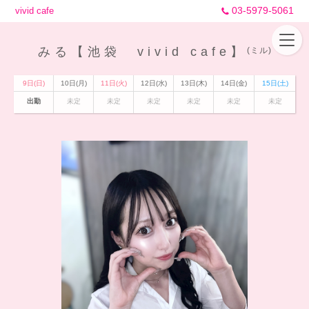
03-5979-5061
vivid cafe
みる【池袋 vivid cafe】
(ミル)
9日(日)
10日(月)
11日(火)
12日(水)
13日(木)
14日(金)
15日(土)
出勤
未定
未定
未定
未定
未定
未定