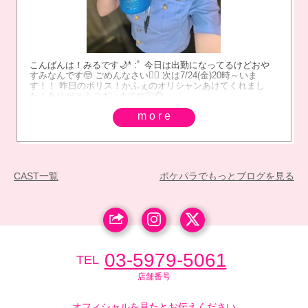
こんばんは！みるです🌙* :ﾟ 今日は出勤になってるけどおや
すみなんです🥺 ごめんなさい🙇‍♀️ 次は7/24(金)20時～いま
す！！ 昨日のポリス！かふぇのオリシャンあけてくれまし
た！ありがとうございます‪🫶🏻️💞
more
CAST一覧
ポケパラでもっとブログを見る
03-5979-5061
TEL
店舗番号
オフィシャルを見たとお伝えください