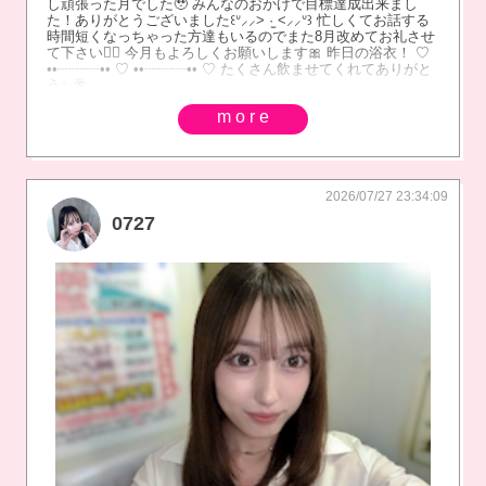
し頑張った月でした🥹 みんなのおかげで目標達成出来まし
た！ありがとうございました꒰ᐡ⸝⸝> ·̫ <⸝⸝ᐡ꒱ 忙しくてお話する
時間短くなっちゃった方達もいるのでまた8月改めてお礼させ
て下さい🙇‍♀️ 今月もよろしくお願いします🎀 昨日の浴衣！ ♡
••┈┈┈•• ♡ ••┈┈┈•• ♡ たくさん飲ませてくれてありがと
う✨️🥂
more
2026/07/27 23:34:09
0727