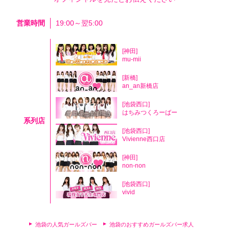
営業時間
19:00～翌5:00
[神田]
mu-mii
[新橋]
an_an新橋店
[池袋西口]
はちみつくろーばー
系列店
[池袋西口]
Vivienne西口店
[神田]
non-non
[池袋西口]
vivid
池袋の人気ガールズバー
池袋のおすすめガールズバー求人