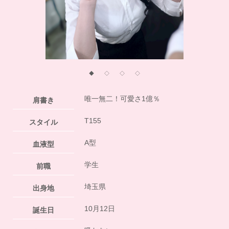
◆
◇
◇
◇
唯一無二！可愛さ1億％
肩書き
T155
スタイル
A型
血液型
学生
前職
埼玉県
出身地
10月12日
誕生日