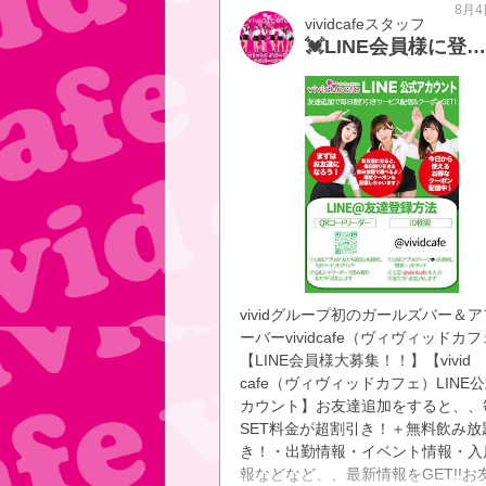
8月4
vividcafeスタッフ
💓LINE会員様に登録すると毎日60分2,200円＆無料飲み放題付き💓
vividグループ初のガールズバー＆
ーバーvividcafe（ヴィヴィッドカ
【LINE会員様大募集！！】【vivid
cafe（ヴィヴィッドカフェ）LINE
カウント】お友達追加をすると、、
SET料金が超割引き！＋無料飲み放
き！・出勤情報・イベント情報・入
報などなど、、最新情報をGET!!お