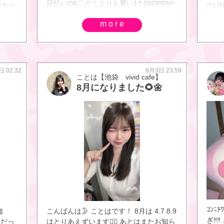
日払いOK〇どこよりも早い17:00OPEN!!
クから
のL
早い時間から働きたい女の子もガッツリ
10分
more
稼げます♪〇朝5:00までの営業なので、遅
込み
い時間から働きたい女の子もガッツリ稼
日の
げます♪などなど、、ガールズバーとして
ＡＹ
は業界最高クラスの待遇です♪ 100%カウ
220
ンター越しでのお仕事！ドリンクを作っ
ます
日 02:32
8月3日 23:59
ことは【池袋 vivid cafe】
たり、 カクテルを作ったり、 ドリンクを
でご
8月になりました🌻🌼
提供したり、、などなど！ ご応募はこち
こち
らから↓https://www.pokepara-
↓http
tainew.jp/tokyo/m3/a10007/shop18260/
07/s
体験入店は毎日受け付けております♪ご応
ml
募お待ちしております
イボ
種ソ
勤】あ
袋 vi
ことは
vivi
【池袋
caf
ｺﾝﾆ
ま
こんばんは🌛 ことはです！ 8月は 4.7.8.9
【池袋
ぎ‼️
いだっ
はとりあえずいます👍🏻 あとはまたお知ら