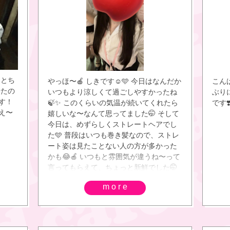
∴∵∴
💛
なん
おも
🙀や
ー
めて
なとち
やっほ〜🍎 しきです☺️🩵 今日はなんだか
こん
にあいに
居たの
いつもより涼しくて過ごしやすかったね
ぶり
୨୧ ∴
す！
🍃✨ このくらいの気温が続いてくれたら
です❣
かった
え〜
嬉しいな〜なんて思ってました🤭 そして
きんで
今日は、めずらしくストレートヘアでし
な➰՞
た🩵 普段はいつも巻き髪なので、ストレ
きて
ート姿は見たことない人の方が多かった
のみな
かも😂🍎 いつもと雰囲気が違うね〜って
のゆ
言ってもらえて、ちょっと新鮮でした🤭
さんはし
✨ そして改めて… 7月は本当にありがと
ᕵ✩.*
more
うございました🥹🩵 たくさんのお兄さん
やすみ 
と出会えて、いっぱい笑って、楽しい思
すみ 
い出がたくさんできた1か月でした🌷 そ
8/9(
して今日も、本当にありがとうございま
2:00