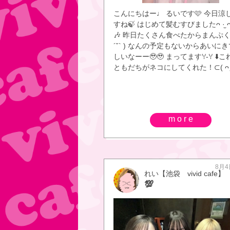
こんにちはー♩ るいです🩷 今日涼
すね🍃 はじめて髪むすびましたᴖ ·̫ 
🎶 昨日たくさん食べたからまんぷく
´˘` ) なんの予定もないからあいに
しいなーー🥹🥹 まってます‎ꌩ-ꌩ ⬇️
ともだちがネコにしてくれた！⊂( ᴖ ̫ 
more
8月4
れい【池袋 vivid cafe】
💯