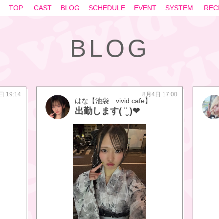
TOP
CAST
BLOG
SCHEDULE
EVENT
SYSTEM
REC
BLOG
日 19:14
8月4日 17:00
はな【池袋 vivid cafe】
出勤します( ¨̮ )︎❤︎