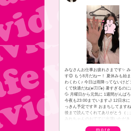
みなさんお仕事お疲れさまです✨ み
す😊 もう8月だねー！ 夏休みも始
わくわく♪ 今日は雨降ってないけど
くて快適だね(๑･̑◡･̑๑) 暑すぎるの
💦 月曜日から元気に 1週間がんば
今夜も23:00までいます🌙 12日水
っきん予定です🥂 おまちしてますね❣
後まで読んでくれてありがとう（ ; ;
みれちゃんのおててに出演いただき
た^^
more