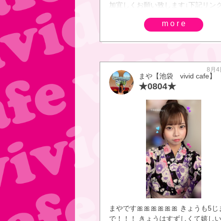
加宜しくお願い致します↓下記リン
お友達追加をするだけでOKです♪
more
8月4
まや【池袋 vivid cafe】
★0804★
まやです🎀🎀🎀🎀🎀🎀 きょうも5じ
で！！！ きょうはすずしくて嬉し