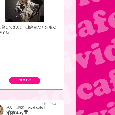
出勤してまんぼ 7連勤目だ！笑 暇だ
来てね！
more
8月3日 03:32
あい【池袋 vivid cafe】
浴衣day👘