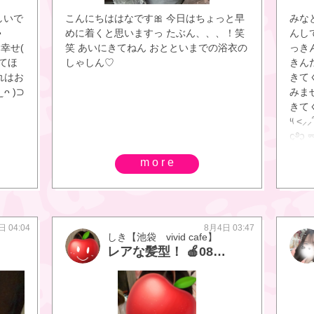
しいで
こんにちははなです🎀 今日はちょっと早
みなと
ᴖ
めに着くと思いますっ たぶん、、、！笑
んして
幸せ(
笑 あいにきてねん おとといまでの浴衣の
っき
きてほ
しゃしん♡
きん
これはお
きて
ᴖ )⊃
みま
きて
༥ <⸝
᧔࿔᧓
れた
more
💕
れん
餌付
いし
しな
日 04:04
8月4日 03:47
しき【池袋 vivid cafe】
たく
レアな髪型！ 🍎0803🍎
りが
のす
ー！ ᐡ
といいな
∴∵∴ ୨