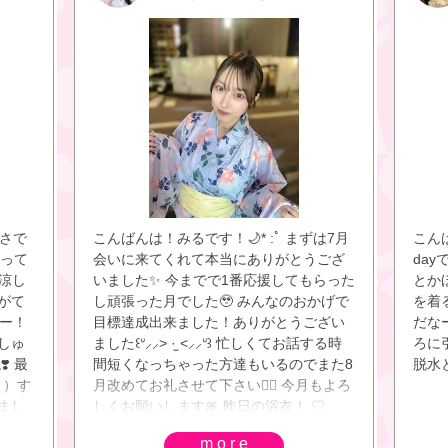
さで
こんばんは！みるです！🌙* :ﾟ まずは7月
こん
まって
会いに来てくれて本当にありがとうござ
da
 涼し
いました✨️ 今までで1番応援してもらった
とか
にがて
し頑張った月でした🥹 みんなのおかげで
を着
ろー！
目標達成出来ました！ありがとうござい
だな
にしゅ
ました꒰ᐡ⸝⸝> ·̫ <⸝⸝ᐡ꒱ 忙しくてお話する時
ろに引
️ 最
間短くなっちゃった方達もいるのでまた8
脱水
 ）す
月改めてお礼させて下さい🙇‍♀️ 今月もよろ
まし
しくお願いします🎀 昨日の浴衣！ ♡
••┈┈┈•• ♡ ••┈┈┈•• ♡ たくさん飲ま
more