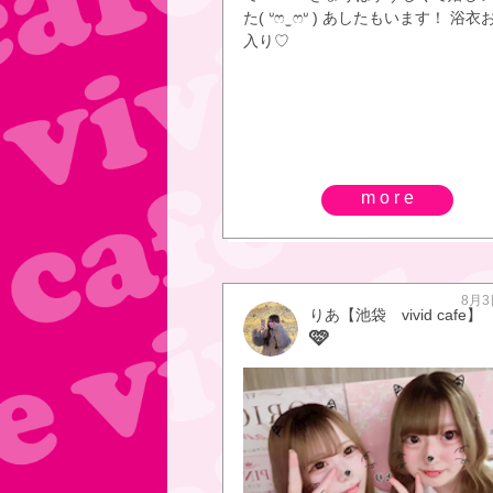
た( ᐡෆ ̫ ෆᐡ ) あしたもいます！ 浴
入り♡
more
8月3
りあ【池袋 vivid cafe】
🩷