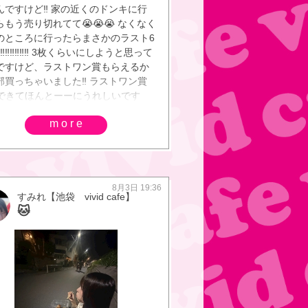
e】れい【池袋 vivid cafe】ヒ・ガ～
んですけど‼️ 家の近くのドンキに行
【店長】ゲ～ハ～【副店長】
らもう売り切れてて😭😭😭 なくなく
idcafeスタッフなどなど、、続々とミ
のところに行ったらまさかのラスト6
カ素人ガールたちが出勤してきま
‼️‼️‼️‼️‼️‼️ 3枚くらいにしようと思って
キャバクラ、ガールズバー、コンカ
ですけど、ラストワン賞もらえるか
を池袋でお探しの際は、是非
部買っちゃいました‼️ ラストワン賞
idcafe（ヴィヴィッドカフェ）へお越
Tできてほんとーーにうれしいです
ださい♪皆様の御来店お待ちしており
ᴗ<◍)(◍>ᴗ<◍)(◍>ᴗ<◍) 今日は出勤前
池袋ガールズバーvivid cafe（ヴィヴ
more
ぱおにみなとおねえちゃんと行きま
カフェ）所在地： 〒171-0021 東
️‼️‼️‼️‼️初ちーぱお美味しかったです
豊島区西池袋１丁目４２−８ 秋福ビ
️✨️ 退勤後はみなとおねえちゃんの家
F電話： 03-5979-5061
いや食べますΨ( 'ч' ☆) でぶにな
〜〜〜〜〜〜щ(´□｀)щ ｵｰﾏｲｶﾞｰｯ!!
8月3日 19:36
すみれ【池袋 vivid cafe】
までいます(*•̀ㅂ•́)و✧ カラオケ
🐱
たい気分なので一緒に歌ってくれる
ます_( ˙꒳˙ _ ) ✌🏻(•ᴗ<)🌟ももじり
モノウチときあ🩷💚🩷