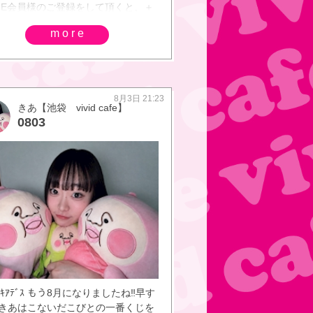
INE会員様のご登録をして頂くと、＋
サービス！！初回60分2,200円（税
more
）にて、ご案内させて頂きます♪～本
イベント～【選べるロングセットＤ
！】21時迄にご来店のお客様60分
0円or80分 3300円をお選びいただけ
♪【LINE会員様】は、毎日最安値料金
8月3日 21:23
きあ【池袋 vivid cafe】
案内させて頂いております♪ご登録は
0803
らから
s://www.pokepara.jp/tokyo/m3/a100
hop18260/pickupnews/no_372224.ht
飲み放題メニュー生ビール、焼酎、ハ
ール、ウイスキー、各種サワー、各
フトドリンク【本日のキャスト出
い【池袋 vivid cafe】はな【池
vid cafe】らて【池袋 vivid cafe】
【池袋 vivid cafe】なな【池袋
d cafe】りあ【池袋 vivid cafe】るい
 vivid cafe】れみ【池袋 vivid
e】まや【池袋 vivid cafe】すみれ
ﾁﾜｷｱﾃﾞｽ もう8月になりましたね‼️早す
 vivid cafe】ののか【池袋 vivid
‼️ きあはこないだこびとの一番くじを