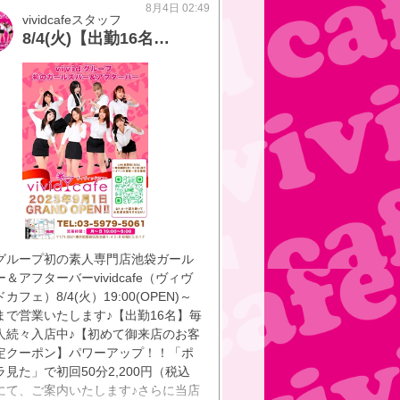
8月4日 02:49
0〜2:00 8/13(木) 20:00〜2:00
vividcafeスタッフ
(金) △ 8/15(土) 20:00〜2:00 🫧
8/4(火)【出勤16名】選べるロングセットday
˚°̥࿐🫧୨୧🫧⍣✩ ᕵ࿐🫧୨୧
vidグループ初の素人専門店池袋ガール
＆アフターバーvividcafe（ヴィヴ
カフェ）8/4(火）19:00(OPEN)～
00まで営業いたします♪【出勤16名】毎
人続々入店中♪【初めて御来店のお客
定クーポン】パワーアップ！！「ポ
見た」で初回50分2,200円（税込
にて、ご案内いたします♪さらに当店