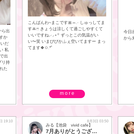
こんばんわ~まこです🎀ꕀ.· しゅっしてま
すꔛ‬ෆ きょうは涼しくて過ごしやすくて
から出
今日
いいですね⸝·⸝⋆꙳ ずっとこの気温がい
すか
から
い〜笑 いまびびかふぇ空いてますー まっ
たいだ
てます🍀✩.*˚
い 私
まで出
プリ持
れた
more
日 19:10
8月3日 03:50
みる【池袋 vivid cafe】
7月ありがとうございました‪🫶