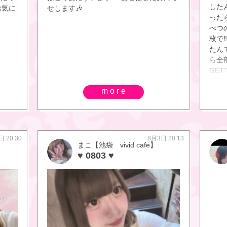
caf
した
衣お気に
せします🎶
シ～
った
viv
べつ
ニス
枚で‼️
す！
たん
フェ
ら全
viv
GE
しく
(◍>
ます♪
more
ちー
ィッド
した‼
京都
✨️✨
ル B1
でどな
る〜〜
日 20:30
8月3日 20:13
まこ【池袋 vivid cafe】
今日も4時
♥ 0803 ♥
歌い
人待って
とスモ