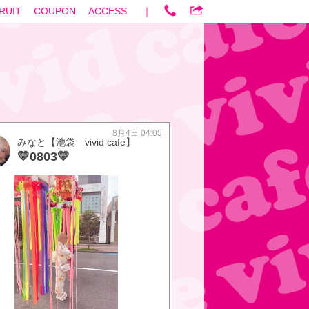
RUIT
COUPON
ACCESS
｜
8月4日 04:05
みなと【池袋 vivid cafe】
💛0803💛