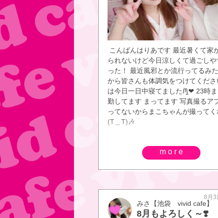
こんばんはりあです 最近暑くて家
られないけど今日涼しくて過ごしや
った！ 最近風邪とか流行ってるみ
から皆さんも体調気をつけてくださ
は今日一日中寝てましたᙏ̤̫❤︎ 23時
勤してます まってます 写真撮るア
ってないからまこちゃんが撮ってく
(T＿T)🎶
more
8月3
みさ【池袋 vivid cafe】
8月もよろしく～❣️