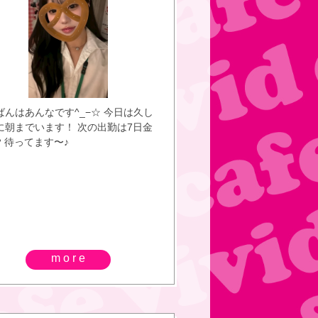
 ちょーひさしぶりのおにいさん💛💛
💛💛ひさしぶりのであいがびびかふぇ
て😻💕おにいさんもびっくりしてて
ろかった🤣１年半ぶりだったよ🙀🙀
ばい🙀🙀🙀🙀あえてうれしかったよ
💕あんなに酔っ払いおにいさんはじ
みた😸😸WWWWWWWWまたみなと
ばんはあんなです^_−☆ 今日は久し
きてーーー ( ♡‧̫♡ )👍🏻💫💛 ∴∵∴
に朝までいます！ 次の出勤は7日金
∵∴ ୨୧ ∴∵∴ ୨୧ ∴∵∴ 浴衣いべんとでた
️ 待ってます〜♪
 😭😭😭😭😭😭用事あってしゅっ
きなかった😭⤵️浴衣👘✨きたかった
⸝⸝> ༥ <⸝⸝՞💕💕ことしのなつは浴衣
ない……………😭いつだかの浴衣姿
と ☀️☁️🏖👒🌻 だいすきなきいろ💛
かたー！みなととなかよしなおにい
ってるかもね 💘( ơ ᴗ ơ )🎀🌼 🫧
˚°̥࿐🫧୨୧🫧⍣✩ ᕵ࿐🫧୨୧ 8/4(火) お
more
8/5(水) 20:00〜4:00 8/6(木) おや
8/7(金) おやすみ 8/8(土) おやすみ
日) 20:00〜4:00 8/10(月) 20:00〜
 8/11(火) 20:00〜2:00 8/12(水)