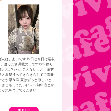
ばんは、あいです 昨日と今日は浴衣
yで、夏っぽさ満載の日です🌻✨ 祭り
ほとんど行ったことないけど、浴衣
ると夏祭りってきらきらしてて青春
ーとか思う😌 夏はずっと涼しいとこ
きこもってたい( ◜︎︎𖥦◝ ) 熱中症とか
とか気をつけてください！
more