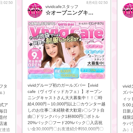
した☺️🩵 最初から最後までずーっと楽し
日 02:50
8月4日 02:50
20:0
vividcafeスタッフ
い時間を過ごせて、あっという間だった
8/14
☆オープニングキャストさん大募集！体験入店毎日OK♪
🥹✨ 会いに来てくれた天才的なお兄さん
ᕵ✩.*
のおかげで、今日もたくさん笑って幸せ
な1日になりました🍎 いつも本当にあり
がとう🩵 これからも「今日も楽しかっ
た！」って思える時間を、みんなと一緒
にたくさん作っていけたら嬉しいです☺️
🌼 今日も読んでくれてありがとう🩵 また
更新します🐥🍎
vividグループ初のガールズバー【vivid
アフタ
vi
cafe（ヴィヴィッドカフェ）】オープン
フェ）
ズバー
ニングキャストさん大大募集中！！〇時
ィッド
給4,000円～10,000円以上〇カウンター越
公式ア
5:
しのお仕事〇未経験者大歓迎♪〇シフト自
毎日
日新
由〇ドリンクバック1杯800円〇ボトル
題付
様限
20%バック〇フード20%バック〇入店祝
店速
ケパラ
い金30,000円〇お友達紹介料50,000円〇
友達追
み）