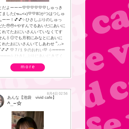
だよーーー💛💛💛💛💛💛しゅっき
ました(ᓀ⩊<⁎)💛💛8⃣がつはつしゅ
んーー！💕💕✨ひさしぶりのしゅっ
だた🥹🥹⭐やすんでるあいだにあいに
くれてたおにいさんいていなくてす
せん💧😔でも月初にみなとにあいに
くれたおにいさんいてしあわせ ՞⸝⸝>
⸝՞💕💕 💛７/１９のおれい💛 ‎⊹⏔⏔⏔⏔
 ⏔⏔⏔⏔⊹ ひさしぶりにあいにきてく
おにいさん💛1ヶ月ぶりだったね➰💕
more
うれしい！💕💕きょういくよー！って
らくくれたのもうれしかった🥹🥹💕
けもしてくれて🍚😽おいなりさんお
かったー😻でざーとも🍫✨みなとが
もんすきなのしってたからくじびき
8月4日 02:56
あんな【池袋 vivid cafe】
さんしてくれてもってきてくれてあ
^_−☆
とう😭🩵全部ぐっずがかぶってない
ごい ……！🩵🩵たいせつにするね
⸝⸝> ̫ <⸝⸝ᐡ🗝️💫💯💮💫💫8月もあえる
 (´∩ω∩｀)─♡⤴️💕💕🍉◝✩ ∴∵∴ ୨୧
୧ ∴∵∴ ୨୧ ∴∵∴ ∴∵∴ ୨୧ ∴∵∴ ୨୧ ∴∵∴ ୨୧