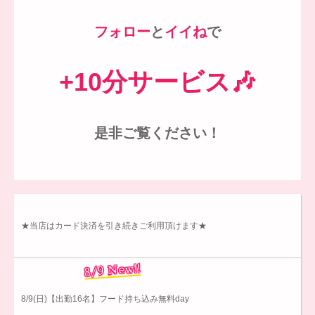
フォロー
と
イイね
で
+10分サービス🎶
是非ご覧ください！
★当店はカード決済を引き続きご利用頂けます★
8/9 New!!
8/9(日)【出勤16名】フード持ち込み無料day