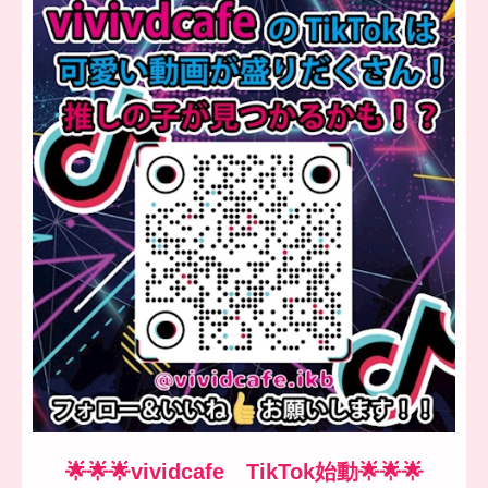
🌟🌟🌟vividcafe TikTok始動🌟🌟🌟