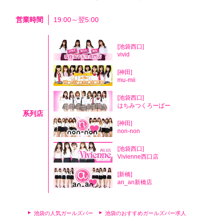
営業時間
19:00～翌5:00
[池袋西口]
vivid
[神田]
mu-mii
[池袋西口]
はちみつくろーばー
系列店
[神田]
non-non
[池袋西口]
Vivienne西口店
[新橋]
an_an新橋店
池袋の人気ガールズバー
池袋のおすすめガールズバー求人