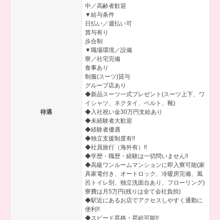
中／高齢者歓迎
▼給与条件
日払い／週払い可
賞与有り
歩合制
▼職場環境／設備
寮／社宅完備
食事あり
制服(スーツ)貸与
グループ店あり
◆新品スーツ一式プレゼント(スーツ上下、ワ
イシャツ、ネクタイ、ベルト、靴)
待遇
◆入社祝い金30万円支給あり
◆未経験者大歓迎
◆経験者優遇
◆独立支援制度有!!
◆社員旅行（海外有）!!
◆学歴・職歴・経験は一切問いません!!
◆高級ワンルームマンションに即入寮可能(家
具家電付き、オートロック、冷暖房完備、風
呂トイレ別、独立洗面台あり、フローリング)
寮費は月5万円(残りは全て会社負担)
◆駅近にあるお店でアクセスしやすく通勤に
便利!!
◆スピード昇格・昇給可能!!