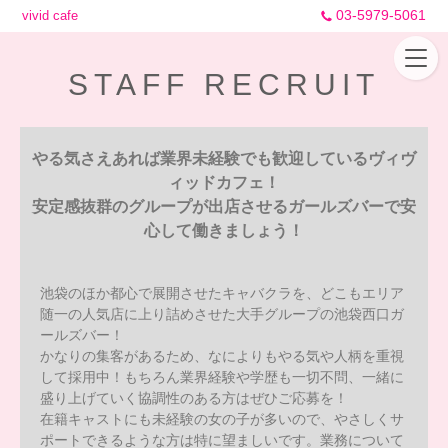
03-5979-5061
vivid cafe
STAFF RECRUIT
やる気さえあれば業界未経験でも歓迎しているヴィヴ
ィッドカフェ！
安定感抜群のグループが出店させるガールズバーで安
心して働きましょう！
池袋のほか都心で展開させたキャバクラを、どこもエリア
随一の人気店に上り詰めさせた大手グループの池袋西口ガ
ールズバー！
かなりの集客があるため、なによりもやる気や人柄を重視
して採用中！もちろん業界経験や学歴も一切不問、一緒に
盛り上げていく協調性のある方はぜひご応募を！
在籍キャストにも未経験の女の子が多いので、やさしくサ
ポートできるような方は特に望ましいです。業務について