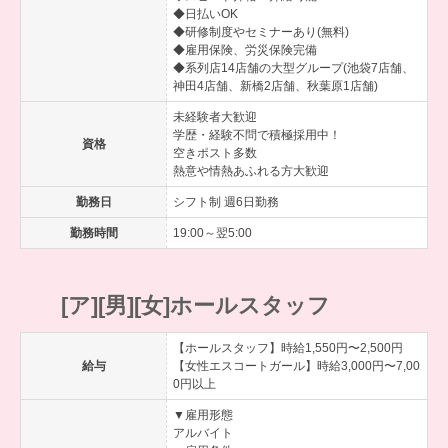
◆日払いOK
◆研修制度やセミナーあり(無料)
◆雇用保険、労災保険完備
◆系列店14店舗の大型グループ(池袋7店舗、
神田4店舗、新橋2店舗、秋葉原1店舗)
未経験者大歓迎
学歴・経験不問で積極採用中！
資格
空きポスト多数
熱意や情熱あふれる方大歓迎
勤務日
シフト制 週6日勤務
勤務時間
19:00～翌5:00
[ア][男][女]ホールスタッフ
【ホールスタッフ】時給1,550円〜2,500円
給与
【女性エスコートガール】時給3,000円〜7,00
0円以上
▼雇用形態
アルバイト