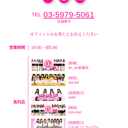
03-5979-5061
TEL
店舗番号
オフィシャルを見たとお伝えください
営業時間
19:00～翌5:00
[新橋]
an_an新橋店
[神田]
mu-mii
[池袋西口]
vivid
系列店
[神田]
non-non
[池袋西口]
はちみつくろーばー