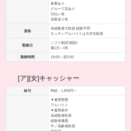
食事あり
グループ店あり
日払い有
深夜送り有
未経験者大歓迎 経験不問
資格
キッチンアルバイトは大学生歓迎
シフト制(応相談)
勤務日
週1日～OK
勤務時間
19:00～翌5:00
[ア][女]キャッシャー
給与
時給：1,600円～
▼雇用形態
アルバイト
▼雇用条件
未経験者歓迎
経験者優遇
中／高齢者歓迎