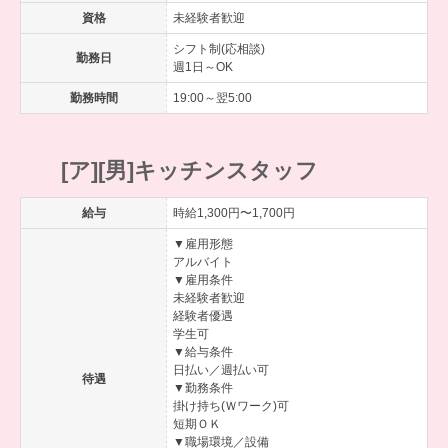
資格
未経験者歓迎
シフト制(応相談)
勤務日
週1日～OK
勤務時間
19:00～翌5:00
[ア][男]キッチンスタッフ
給与
時給1,300円〜1,700円
▼雇用形態
アルバイト
▼雇用条件
未経験者歓迎
経験者優遇
学生可
▼給与条件
日払い／週払い可
待遇
▼勤務条件
掛け持ち(Ｗワーク)可
短期ＯＫ
▼職場環境／設備