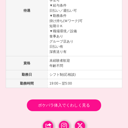
学生可
▼給与条件
待遇
日払い／週払い可
▼勤務条件
掛け持ち(Ｗワーク)可
短期ＯＫ
▼職場環境／設備
食事あり
グループ店あり
日払い有
深夜送り有
未経験者歓迎
資格
年齢不問
勤務日
シフト制(応相談)
勤務時間
19:00～翌5:00
ポケパラ体入でくわしく見る