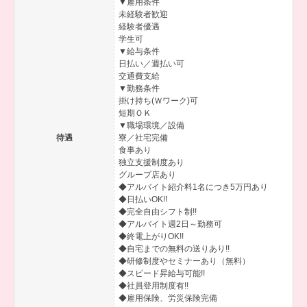
▼雇用条件
未経験者歓迎
経験者優遇
学生可
▼給与条件
日払い／週払い可
交通費支給
▼勤務条件
掛け持ち(Ｗワーク)可
短期ＯＫ
▼職場環境／設備
待遇
寮／社宅完備
食事あり
独立支援制度あり
グループ店あり
◆アルバイト紹介料1名につき5万円あり
◆日払いOK!!
◆完全自由シフト制!!
◆アルバイト週2日～勤務可
◆終電上がりOK!!
◆自宅までの無料の送りあり!!
◆研修制度やセミナーあり（無料）
◆スピード昇給与可能!!
◆社員登用制度有!!
◆雇用保険、労災保険完備