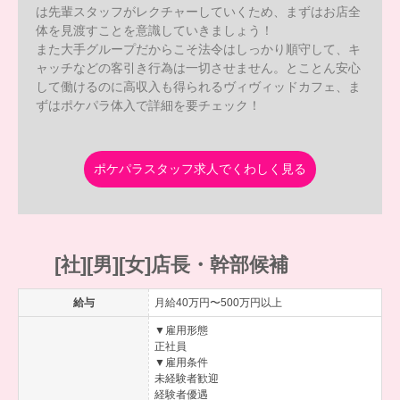
は先輩スタッフがレクチャーしていくため、まずはお店全
体を見渡すことを意識していきましょう！
また大手グループだからこそ法令はしっかり順守して、キ
ャッチなどの客引き行為は一切させません。とことん安心
して働けるのに高収入も得られるヴィヴィッドカフェ、ま
ずはポケパラ体入で詳細を要チェック！
ポケパラスタッフ求人でくわしく見る
[社][男][女]店長・幹部候補
給与
月給40万円〜500万円以上
▼雇用形態
正社員
▼雇用条件
未経験者歓迎
経験者優遇