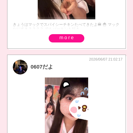
きょうはマックでスパイシーチキンたべてきたよ🍔 🍟 マック
なにすき？？？？ でもバーキンも好き
more
2026/06/07 21:02:17
0607だよ