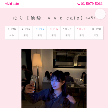
03-5979-5061
vivid cafe
ゆり【池袋 vivid cafe】
(ユリ)
6日(木)
7日(金)
8日(土)
9日(日)
10日(月)
11日(火)
12日(水)
休み
未定
未定
未定
未定
未定
未定