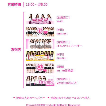
営業時間
19:00～翌5:00
[池袋西口]
vivid
[神田]
non-non
[池袋西口]
はちみつくろーばー
系列店
[神田]
mu-mii
[新橋]
an_an新橋店
[池袋西口]
Vivienne西口店
池袋の人気ガールズバー
池袋のおすすめガールズバー求人
Copyright©2018 vivid cafe All Rights Reserved.