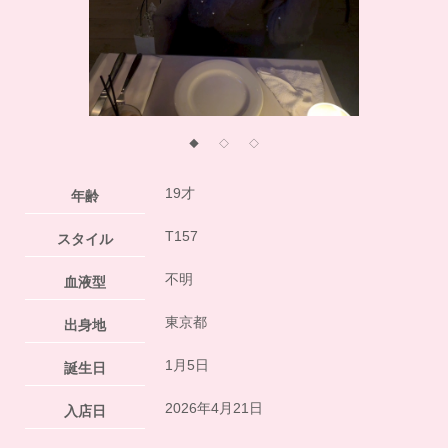
◆
◇
◇
19才
年齢
T157
スタイル
不明
血液型
東京都
出身地
1月5日
誕生日
2026年4月21日
入店日