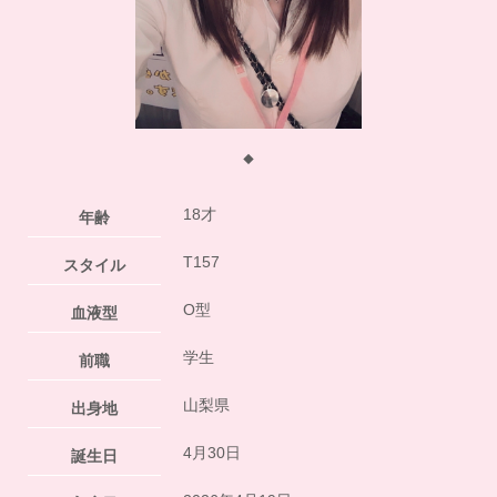
◆
18才
年齢
T157
スタイル
O型
血液型
学生
前職
山梨県
出身地
4月30日
誕生日