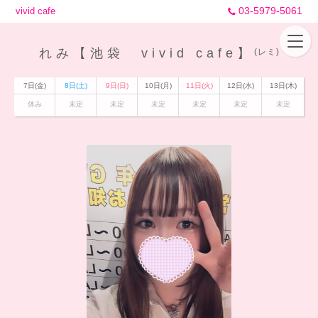
03-5979-5061
vivid cafe
れみ【池袋 vivid cafe】
(レミ)
7日(金)
8日(土)
9日(日)
10日(月)
11日(火)
12日(水)
13日(木)
休み
未定
未定
未定
未定
未定
未定