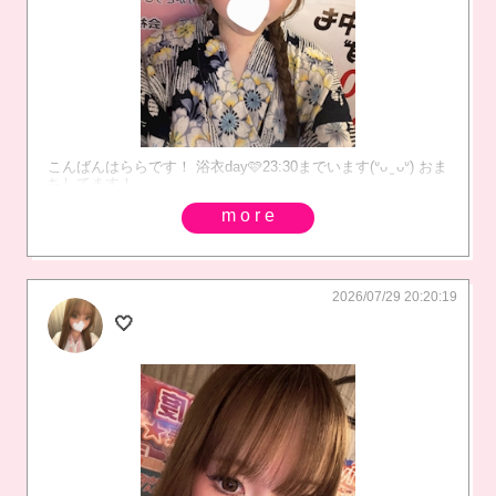
こんばんはららです！ 浴衣day🩷23:30までいます(ᐡᴗ ̫ ᴗᐡ) おま
ちしてます！
more
2026/07/29 20:20:19
🤍