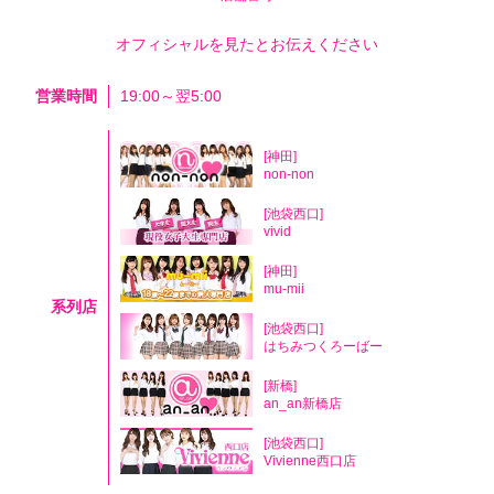
オフィシャルを見たとお伝えください
営業時間
19:00～翌5:00
[神田]
non-non
[池袋西口]
vivid
[神田]
mu-mii
系列店
[池袋西口]
はちみつくろーばー
[新橋]
an_an新橋店
[池袋西口]
Vivienne西口店