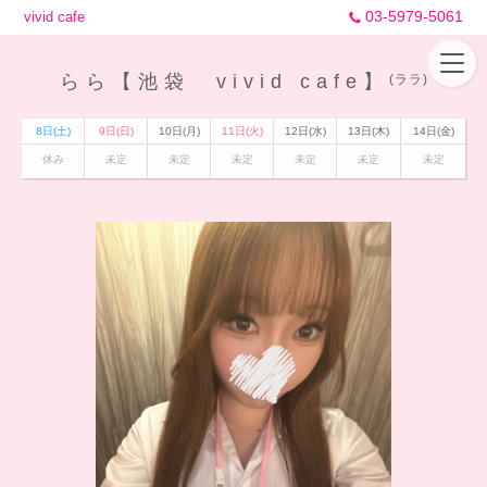
03-5979-5061
vivid cafe
らら【池袋 vivid cafe】
(ララ)
8日(土)
9日(日)
10日(月)
11日(火)
12日(水)
13日(木)
14日(金)
休み
未定
未定
未定
未定
未定
未定