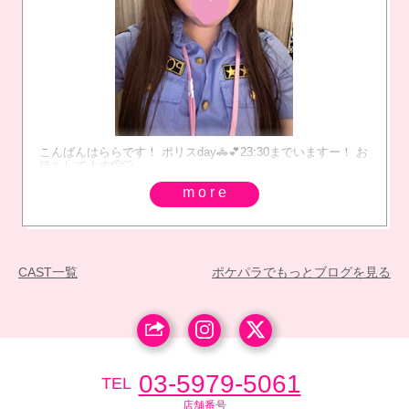
こんばんはららです！ ポリスday🚓💕23:30までいますー！ お
待ちしてます🫡🤍
more
CAST一覧
ポケパラでもっとブログを見る
03-5979-5061
TEL
店舗番号