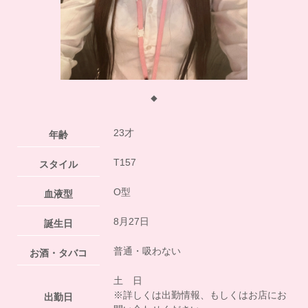
◆
23才
年齢
T157
スタイル
O型
血液型
8月27日
誕生日
普通・吸わない
お酒・タバコ
土 日
※詳しくは出勤情報、もしくはお店にお
出勤日