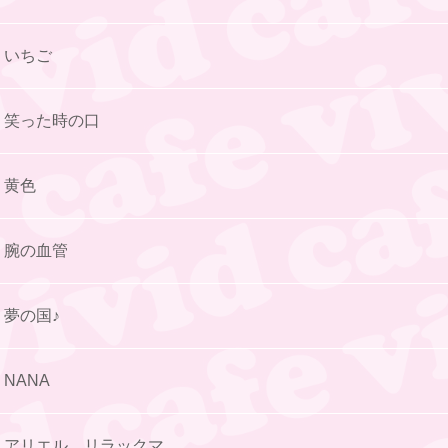
いちご
笑った時の口
黄色
腕の血管
夢の国♪
NANA
アリエル、リラックマ