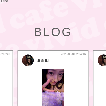
Dior
BLOG
23:13:49
2026/08/01 2:24:16
🎀🎀🎀