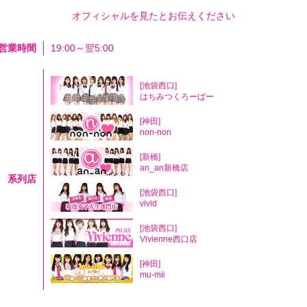
オフィシャルを見たとお伝えください
営業時間
19:00～翌5:00
[池袋西口]
はちみつくろーばー
[神田]
non-non
[新橋]
an_an新橋店
系列店
[池袋西口]
vivid
[池袋西口]
Vivienne西口店
[神田]
mu-mii