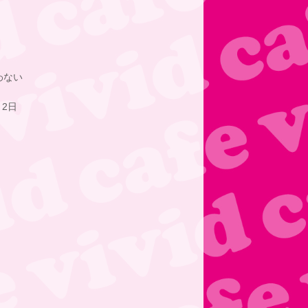
わない
月2日