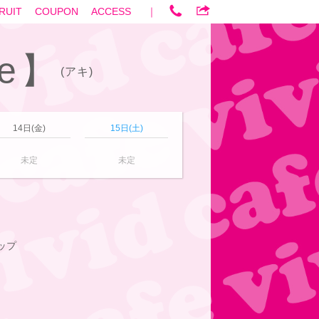
RUIT
COUPON
ACCESS
｜
fe】
(アキ)
14日(金)
15日(土)
未定
未定
カップ