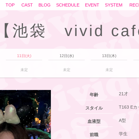
TOP
CAST
BLOG
SCHEDULE
EVENT
SYSTEM
REC
池袋 vivid ca
11日(火)
12日(水)
13日(木)
未定
未定
未定
21才
年齢
T163 E
スタイル
A型
血液型
学生
前職