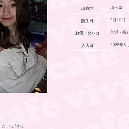
埼玉県
出身地
9月10日
誕生日
普通・吸
お酒・タバコ
2025年5
入店日
カフェ巡り