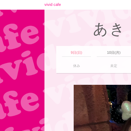
vivid cafe
あき【
9日(日)
10日(月)
休み
未定