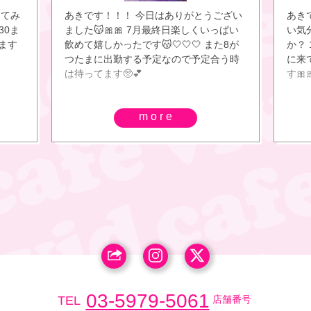
えてみ
あきです！！！ 今日はありがとうござい
あき
30ま
ました😽🎀🎀 7月最終日楽しくいっぱい
い気
ます
飲めて嬉しかったです😽🤍🤍🤍 また8が
か？
つたまに出勤する予定なので予定合う時
に来て
は待ってます🥺💕
す🎀
more
03-5979-5061
TEL
店舗番号