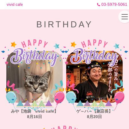
03-5979-5061
vivid cafe
BIRTHDAY
みや【池袋 vivid cafe】
ゲ～ハ～【副店長】
8月16日
8月20日