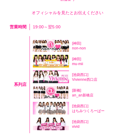
オフィシャルを見たとお伝えください
営業時間
19:00～翌5:00
[神田]
non-non
[神田]
mu-mii
[池袋西口]
Vivienne西口店
系列店
[新橋]
an_an新橋店
[池袋西口]
はちみつくろーばー
[池袋西口]
vivid