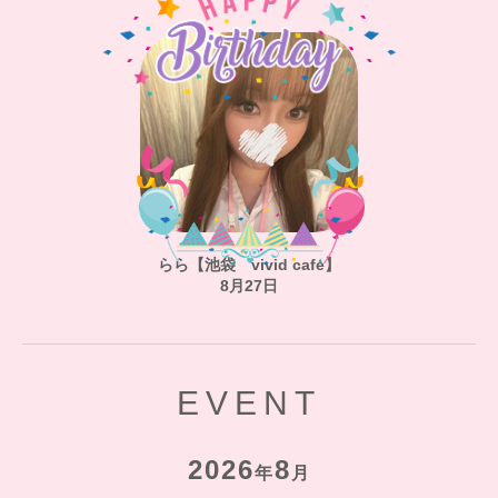
らら【池袋 vivid cafe】
8月27日
EVENT
2026
8
年
月